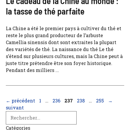
Le cadeau de la Chine au monde :
la tasse de thé parfaite
La Chine a été le premier pays à cultiver du thé et
reste le plus grand producteur de l’arbuste
Camellia sinensis dont sont extraites la plupart
des variétés de thé. La naissance du thé Le thé
s’étend sur plusieurs cultures, mais la Chine peut à
juste titre prétendre être son foyer historique.
Pendant des milliers ...
Page
Page
Page
Page
Page
←
précédent
1
…
236
237
238
…
255
→
suivant
Search
Catégories