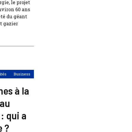
ie, le projet
nviron 60 ans
été du géant
t gazier
ités
Business
es à la
 au
: qui a
e ?