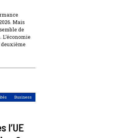
formance
2026. Mais
e semble de
s. L’économie
au deuxième
ités
Business
s l’UE