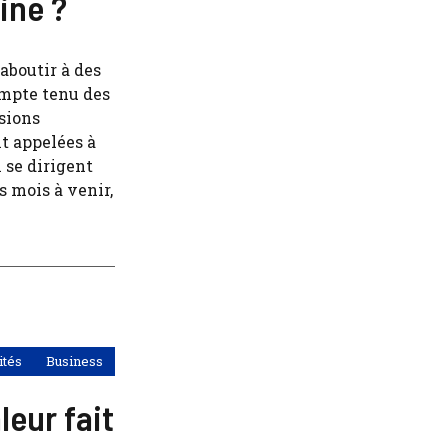
ine ?
aboutir à des
ompte tenu des
nsions
t appelées à
n se dirigent
 mois à venir,
ités
Business
eur fait