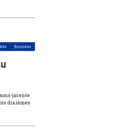
ités
Business
du
n sous-jacente
rois dixièmes