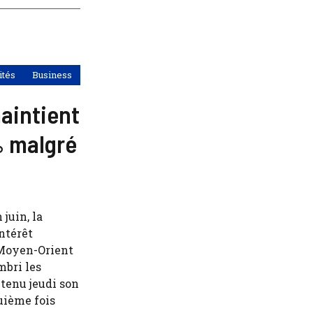
ités
Business
aintient
% malgré
juin, la
ntérêt
 Moyen-Orient
mbri les
tenu jeudi son
quième fois