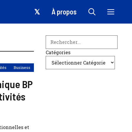
𝕏
À propos
Search
Catégories
ités
Business
nique BP
tivités
ionnelles et