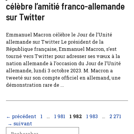
célèbre l’amitié franco-allemande
sur Twitter
Emmanuel Macron célèbre le Jour de l’Unité
allemande sur Twitter Le président de la
République française, Emmanuel Macron, s’est
tourné vers Twitter pour adresser ses vœux à la
nation allemande à l’occasion du Jour de l’Unité
allemande, lundi 3 octobre 2023. M. Macron a
tweeté sur son compte officiel en allemand, une
démonstration rare de ...
Page
Page
Page
Page
Page
←
précédent
1
…
1 981
1 982
1 983
…
2 271
→
suivant
Search