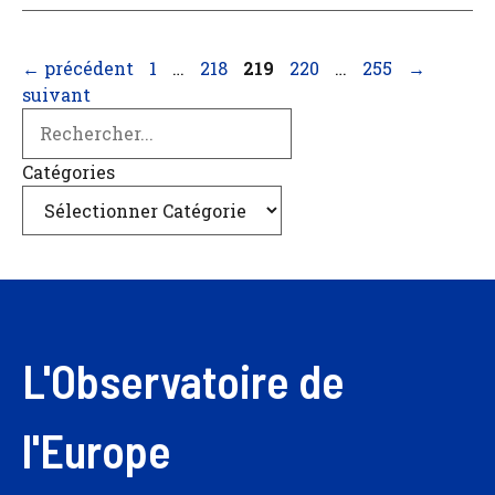
Page
Page
Page
Page
Page
←
précédent
1
…
218
219
220
…
255
→
suivant
Search
Catégories
L'Observatoire de
l'Europe