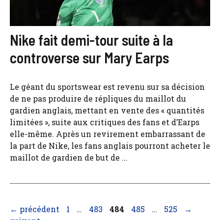
Nike fait demi-tour suite à la
controverse sur Mary Earps
Le géant du sportswear est revenu sur sa décision
de ne pas produire de répliques du maillot du
gardien anglais, mettant en vente des « quantités
limitées », suite aux critiques des fans et d’Earps
elle-même. Après un revirement embarrassant de
la part de Nike, les fans anglais pourront acheter le
maillot de gardien de but de ...
Page
Page
Page
Page
Page
←
précédent
1
…
483
484
485
…
525
→