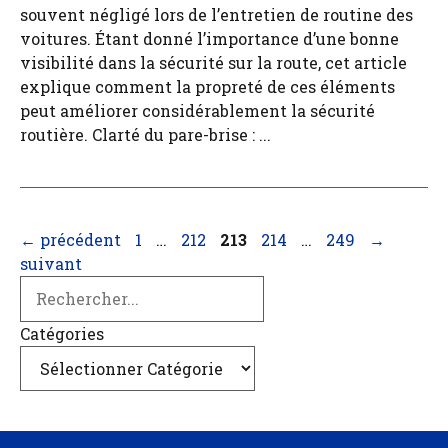
souvent négligé lors de l’entretien de routine des
voitures. Étant donné l’importance d’une bonne
visibilité dans la sécurité sur la route, cet article
explique comment la propreté de ces éléments
peut améliorer considérablement la sécurité
routière. Clarté du pare-brise : ...
Page
Page
Page
Page
Page
←
précédent
1
…
212
213
214
…
249
→
suivant
Search
Catégories