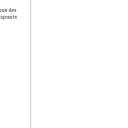
’une des
migrants