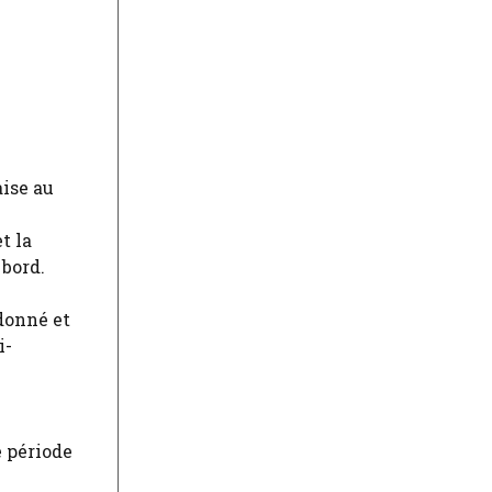
aise au
t la
 bord.
donné et
i-
e période