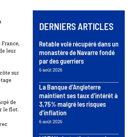
a
DERNIERS ARTICLES
Retable volé récupéré dans un
 France,
de leur
monastère de Navarre fondé
par des guerriers
6 août 2026
côte sur
etage
La Banque d’Angleterre
maintient ses taux d’intérêt à
argé de
3,75% malgré les risques
le flot.
d’inflation
6 août 2026
vec