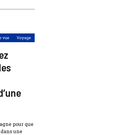
e vue
Voyage
ez
des
 d’une
pagne pour que
s dans une