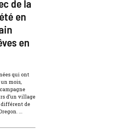
ec de la
été en
ain
êves en
nnées qui ont
 un mois,
la campagne
rs d’un village
 différent de
regon. ...