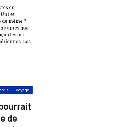
stes en
-Uni et
re de même ?
ine après que
laçantes ont
aériennes. Les
e vue
Voyage
 pourrait
ce de