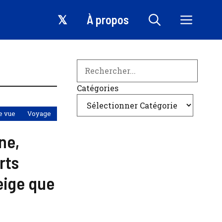
𝕏
À propos
Search
Catégories
e vue
Voyage
ne,
rts
neige que