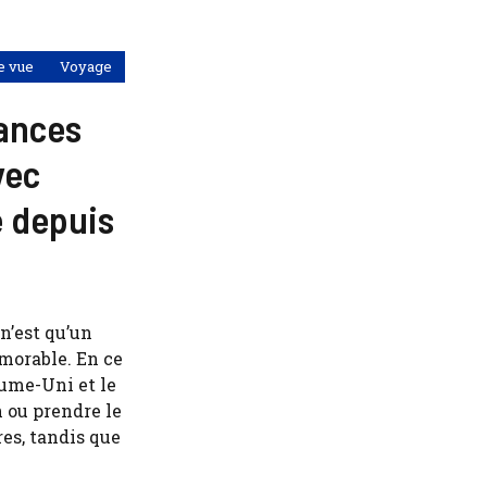
e vue
Voyage
ances
vec
é depuis
n’est qu’un
morable. En ce
aume-Uni et le
n ou prendre le
res, tandis que