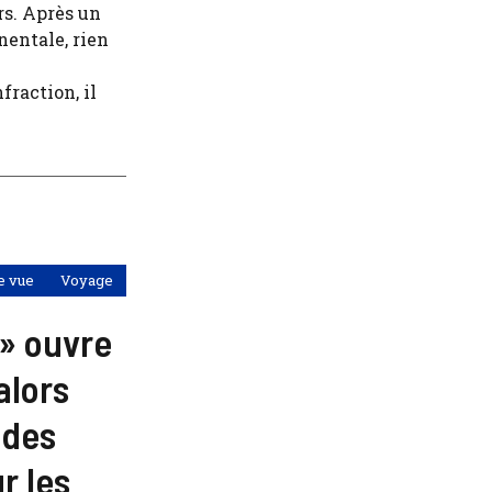
rs. Après un
nentale, rien
raction, il
e vue
Voyage
» ouvre
alors
 des
r les