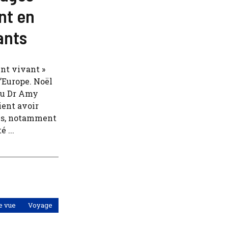
nt en
ants
ent vivant »
l’Europe. Noël
 du Dr Amy
vient avoir
ins, notamment
 ...
e vue
Voyage