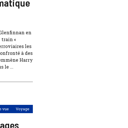
ématique
 Glenfinnan en
train «
rroviaires les
onfronté à des
i emmène Harry
 le ...
e vue
Voyage
llages