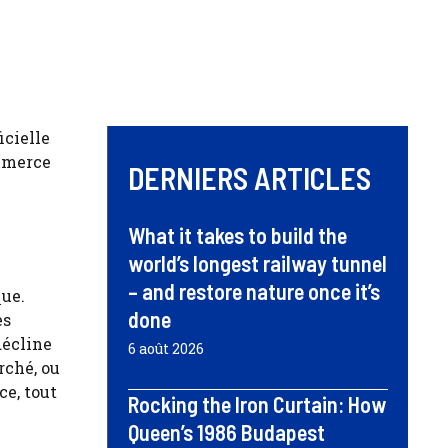
icielle
ommerce
DERNIERS ARTICLES
What it takes to build the
world’s longest railway tunnel
– and restore nature once it’s
que.
done
es
décline
6 août 2026
rché, ou
ce, tout
Rocking the Iron Curtain: How
Queen’s 1986 Budapest