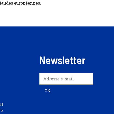
 études européennes.
Newsletter
et
re