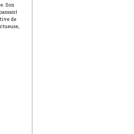
e. Son
 passant
tive de
uctueuse,