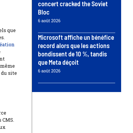
concert cracked the Soviet
Bloc
6 août 2026
e
els que
Microsoft affiche un bénéfice
es.
éation
record alors que les actions
e
bondissent de 10 %, tandis
ont
que Meta déçoit
de même
6 août 2026
 du site
rce
s CMS.
aux