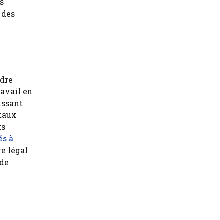
s
 des
adre
travail en
nissant
ntaux
ts
és à
re légal
 de