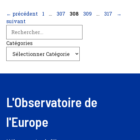
Page
Page
Page
Page
Page
←
précédent
1
…
307
308
309
…
317
→
suivant
Search
Catégories
L'Observatoire de
l'Europe