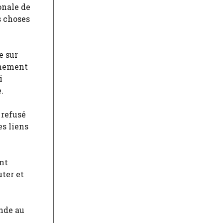
onale de
s choses
e sur
gnement
i
.
 refusé
es liens
ent
uter et
Inde au