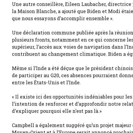
Une autre conseillère, Eileen Laubacher, directrice 
la Maison Blanche, a ajouté que Biden et Modi étaien
que nous essayons d’accomplir ensemble ».
Une déclaration commune publiée après la réunion a 
plusieurs fronts, notamment en ce qui concerne le
supérieur, l’accès aux voies de navigation dans l’I
contribuent au changement climatique. Biden a égal
Même si l’Inde a été déçue que le président chinois
de participer au G20, ces absences pourraient donne
entre les États-Unis et l’Inde.
« Il existe ici des opportunités indéniables pour l
l’intention de renforcer et d’approfondir notre rel
d’expliquer pourquoi elle n’est pas là.»
Campbell a également suggéré qu’un projet majeur d
Moyen-Orient et à l’Europe serait annoncé procha