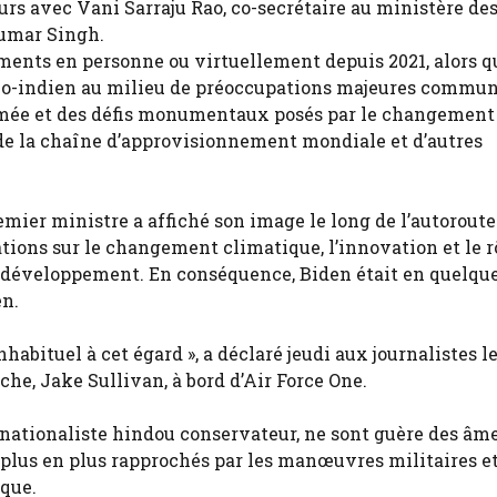
rs avec Vani Sarraju Rao, co-secrétaire au ministère de
Kumar Singh.
ments en personne ou virtuellement depuis 2021, alors q
no-indien au milieu de préoccupations majeures commune
irmée et des défis monumentaux posés par le changement
ce de la chaîne d’approvisionnement mondiale et d’autres
mier ministre a affiché son image le long de l’autoroute
ations sur le changement climatique, l’innovation et le r
n développement. En conséquence, Biden était en quelque
en.
nhabituel à cet égard », a déclaré jeudi aux journalistes l
che, Jake Sullivan, à bord d’Air Force One.
 nationaliste hindou conservateur, ne sont guère des âm
e plus en plus rapprochés par les manœuvres militaires e
ique.