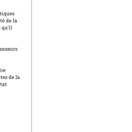
atiques
té de la
 qu’il
danseurs
tie
tes de la
tat