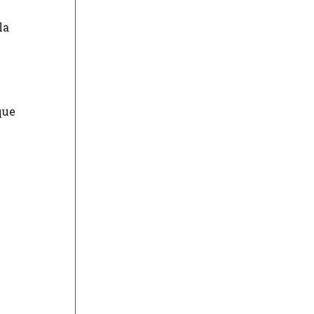
la
que