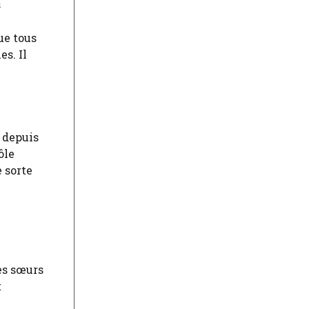
s
ue tous
s. Il
 depuis
ôle
 sorte
e
es sœurs
t