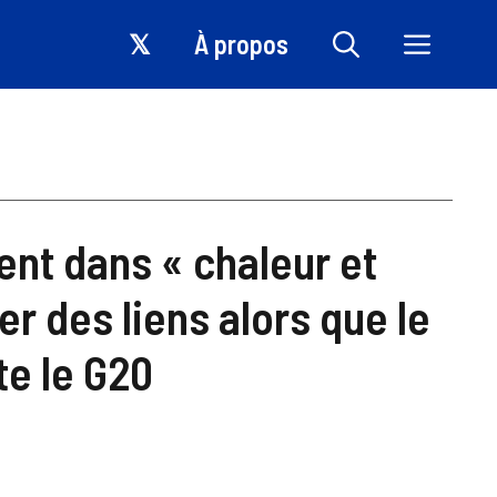
𝕏
À propos
lent dans « chaleur et
r des liens alors que le
te le G20