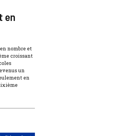
t en
 en nombre et
lème croissant
coles
 devenus un
seulement en
 sixième