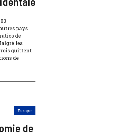
cidentale
500
’autres pays
ratios de
Malgré les
rois quittent
tions de
Europe
nomie de