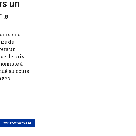
ers un
r »
leure que
ire de
vers un
nce de prix
onomiste à
inué au cours
vec ...
Environnement