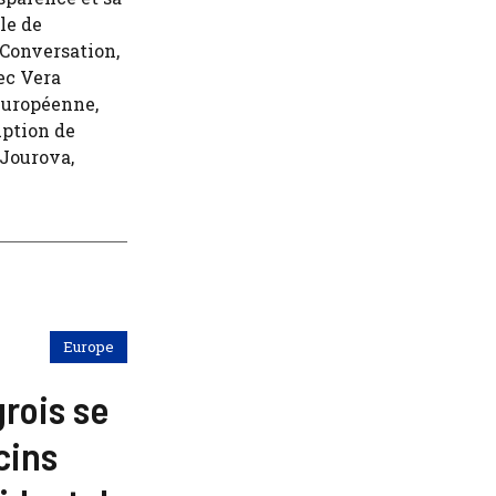
le de
 Conversation,
ec Vera
européenne,
uption de
 Jourova,
Europe
rois se
cins