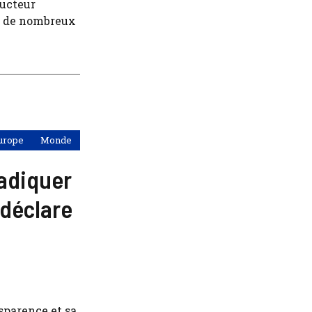
ducteur
e de nombreux
urope
Monde
radiquer
 déclare
nsparence et sa