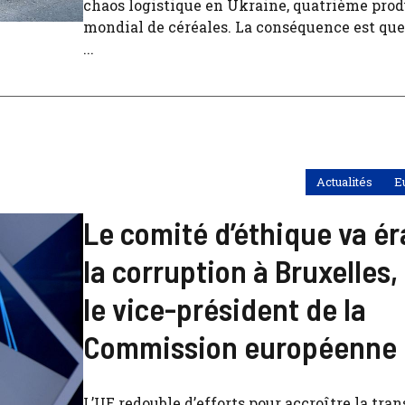
chaos logistique en Ukraine, quatrième pro
mondial de céréales. La conséquence est qu
...
Actualités
E
Le comité d’éthique va é
la corruption à Bruxelles,
le vice-président de la
Commission européenne
L’UE redouble d’efforts pour accroître la tra