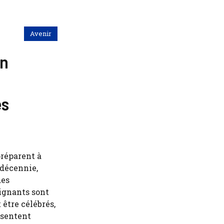
Avenir
en
es
préparent à
 décennie,
des
eignants sont
être célébrés,
 sentent