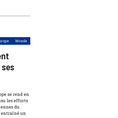
urope
Monde
ent
 ses
ope se rend en
su les efforts
niennes du
a entraîné un