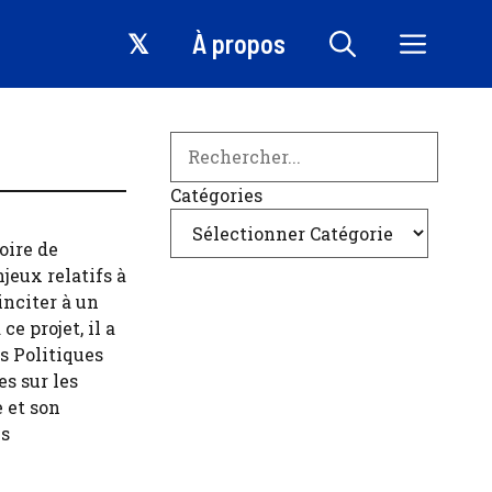
𝕏
À propos
Search
Catégories
oire de
jeux relatifs à
inciter à un
e projet, il a
s Politiques
s sur les
 et son
es