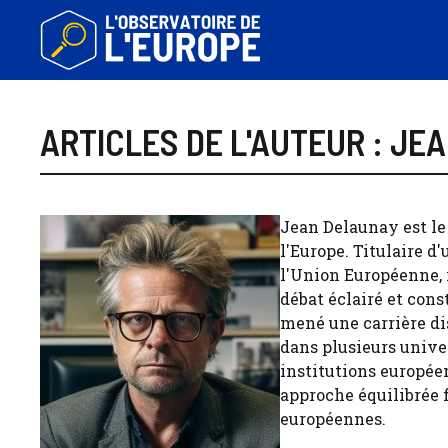
Aller
au
contenu
ARTICLES DE L'AUTEUR : JE
Jean Delaunay est le 
l'Europe. Titulaire d
l'Union Européenne, i
débat éclairé et const
mené une carrière di
dans plusieurs univer
institutions européen
approche équilibrée 
européennes.