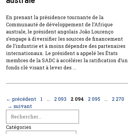
En prenant la présidence tournante de la
Communauté de développement de l’Afrique
australe, le président angolais João Lourenço
s’engage à diversifier les sources de financement
de l’industrie et à moins dépendre des partenaires
internationaux. Le président a appelé les États
membres de la SADC à accélérer la ratification d’un
fonds clé visant à lever des ...
Page
Page
Page
Page
Page
←
précédent
1
…
2 093
2 094
2 095
…
2 270
→
suivant
Search
Catégories