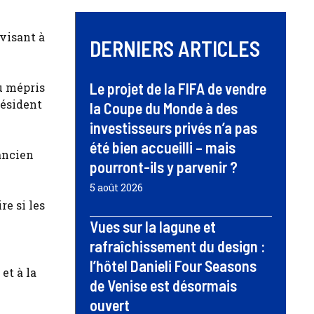
 visant à
DERNIERS ARTICLES
Le projet de la FIFA de vendre
u mépris
résident
la Coupe du Monde à des
investisseurs privés n’a pas
été bien accueilli – mais
ancien
pourront-ils y parvenir ?
5 août 2026
re si les
Vues sur la lagune et
rafraîchissement du design :
l’hôtel Danieli Four Seasons
et à la
de Venise est désormais
ouvert