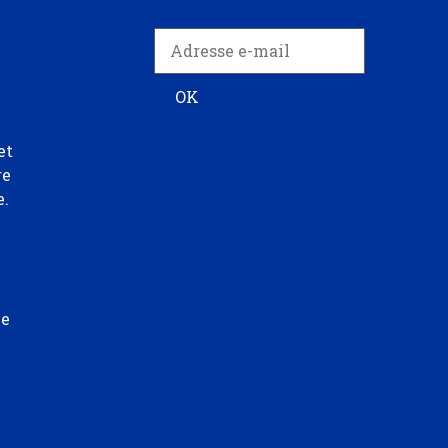
et
re
e.
ée