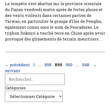
La tempête s’est abattue sur la province orientale
du Fujian vendredi matin après de fortes pluies et
des vents violents dans certaines parties de
Taïwan, en particulier le groupe d’îles de Penghu,
également connu sous le nom de Pescadores. Le
typhon Doksuri a touché terre en Chine après avoir
provoqué des glissements de terrain meurtriers ...
Page
Page
Page
Page
Page
←
précédent
1
…
898
899
900
…
948
→
suivant
Search
Catégories