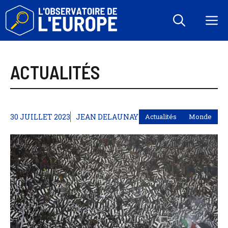
Aller
au
M
contenu
ACTUALITÉS
30 JUILLET 2023
JEAN DELAUNAY
Actualités
Monde