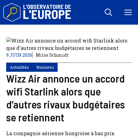
Aller
au
M
contenu
9 JUIN 2026
Milos Schmidt
Actualités
Business
Wizz Air annonce un accord
wifi Starlink alors que
d’autres rivaux budgétaires
se retiennent
La compagnie aérienne hongroise à bas prix