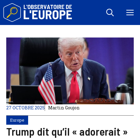
Aller
au
M
contenu
27 OCTOBRE 2025
Martin Goujon
Europe
Trump dit qu’il « adorerait »