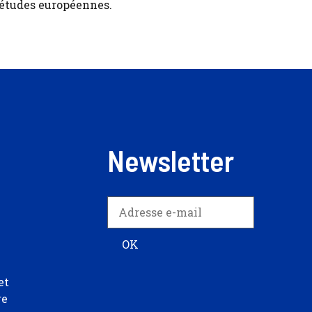
 études européennes.
Newsletter
et
re