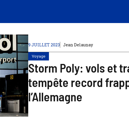
9 JUILLET 2023
Jean Delaunay
Voyage
Storm Poly: vols et t
tempête record frapp
l’Allemagne