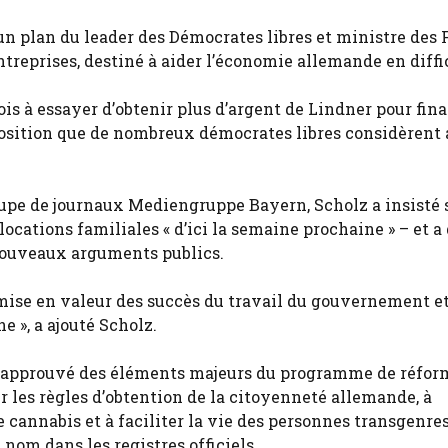
é un plan du leader des Démocrates libres et ministre des
ntreprises, destiné à aider l’économie allemande en diffi
is à essayer d’obtenir plus d’argent de Lindner pour fin
position que de nombreux démocrates libres considèrent
pe de journaux Mediengruppe Bayern, Scholz a insisté s
llocations familiales « d’ici la semaine prochaine » – et a
 nouveaux arguments publics.
mise en valeur des succès du travail du gouvernement e
e », a ajouté Scholz.
 a approuvé des éléments majeurs du programme de réfor
lir les règles d’obtention de la citoyenneté allemande, à
de cannabis et à faciliter la vie des personnes transgenres
nom dans les registres officiels.