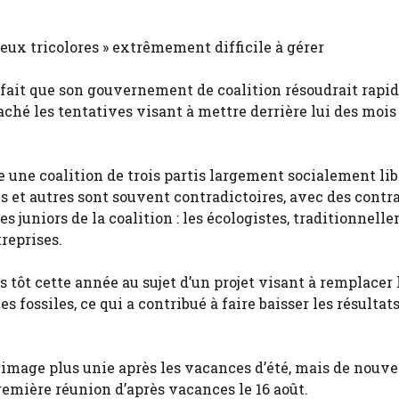
 feux tricolores » extrêmement difficile à gérer
e fait que son gouvernement de coalition résoudrait rap
taché les tentatives visant à mettre derrière lui des mois
 une coalition de trois partis largement socialement li
 et autres sont souvent contradictoires, avec des contr
 juniors de la coalition : les écologistes, traditionnell
reprises.
ôt cette année au sujet d’un projet visant à remplacer 
ossiles, ce qui a contribué à faire baisser les résultat
 image plus unie après les vacances d’été, mais de nouv
remière réunion d’après vacances le 16 août.