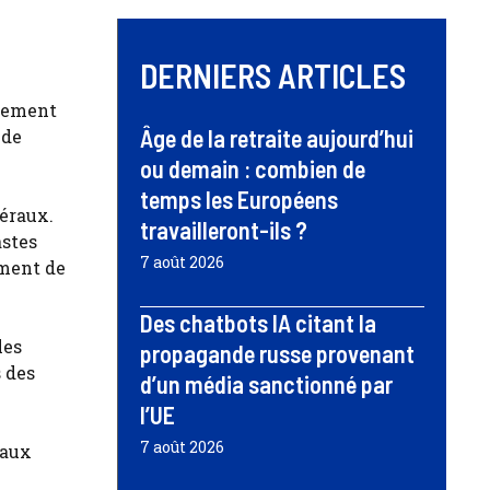
DERNIERS ARTICLES
idement
Âge de la retraite aujourd’hui
 de
ou demain : combien de
temps les Européens
béraux.
travailleront-ils ?
astes
7 août 2026
ement de
Des chatbots IA citant la
les
propagande russe provenant
s des
d’un média sanctionné par
l’UE
7 août 2026
eaux