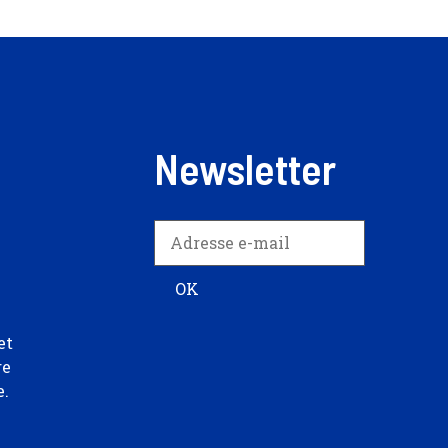
Newsletter
et
re
e.