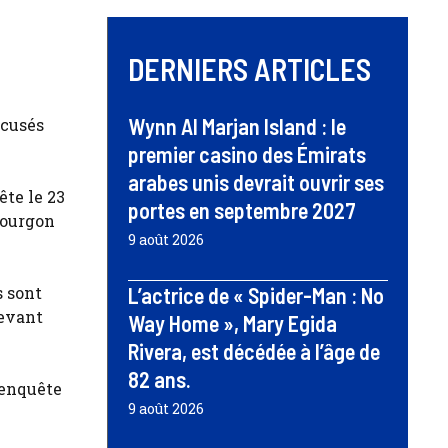
u
DERNIERS ARTICLES
Wynn Al Marjan Island : le
ccusés
premier casino des Émirats
arabes unis devrait ouvrir ses
te le 23
portes en septembre 2027
 fourgon
9 août 2026
s sont
L’actrice de « Spider-Man : No
devant
Way Home », Mary Egida
Rivera, est décédée à l’âge de
82 ans.
l’enquête
9 août 2026