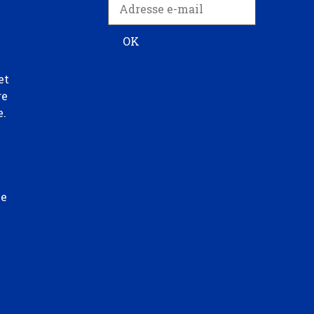
et
re
e.
ée