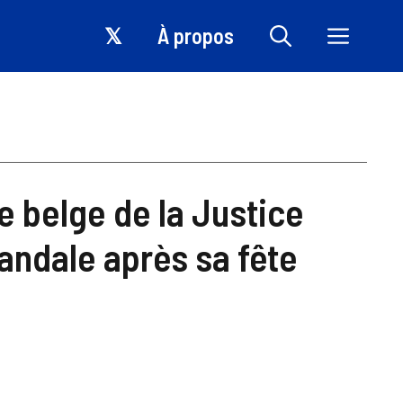
𝕏
À propos
re belge de la Justice
andale après sa fête