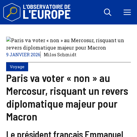
Aller
au
M
contenu
9 JANVIER 2026
Milos Schmidt
Voyage
Paris va voter « non » au
Mercosur, risquant un revers
diplomatique majeur pour
Macron
Le président français Emmanuel