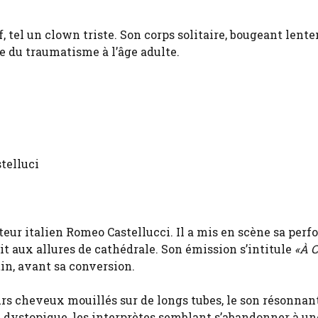
, tel un clown triste. Son corps solitaire, bougeant lent
le du traumatisme à l’âge adulte.
stelluci
eur italien Romeo Castellucci. Il a mis en scène sa per
it aux allures de cathédrale. Son émission s’intitule
«À C
in, avant sa conversion.
urs cheveux mouillés sur de longs tubes, le son résonnan
 dystopique, les interprètes semblant s’abandonner à un