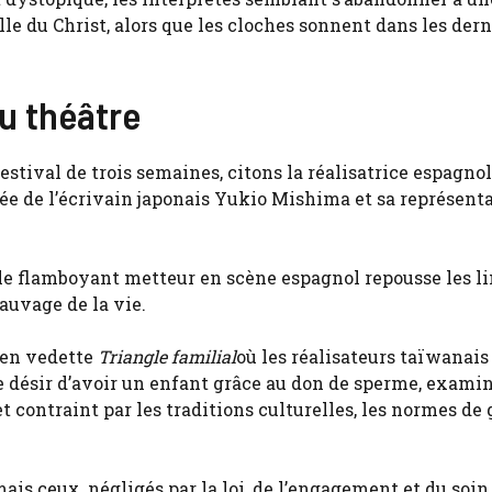
le du Christ, alors que les cloches sonnent dans les dern
du théâtre
festival de trois semaines, citons la réalisatrice espagno
rée de l’écrivain japonais Yukio Mishima et sa représent
le flamboyant metteur en scène espagnol repousse les l
auvage de la vie.
 en vedette
Triangle familial
où les réalisateurs taïwanais
 désir d’avoir un enfant grâce au don de sperme, exami
 contraint par les traditions culturelles, les normes de 
mais ceux, négligés par la loi, de l’engagement et du soin »