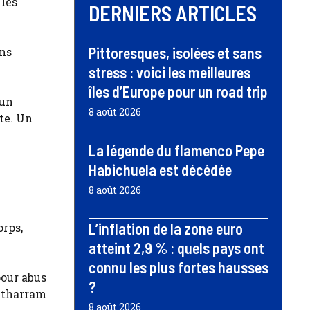
 les
DERNIERS ARTICLES
Pittoresques, isolées et sans
ons
stress : voici les meilleures
îles d’Europe pour un road trip
 un
8 août 2026
te. Un
La légende du flamenco Pepe
Habichuela est décédée
8 août 2026
L’inflation de la zone euro
orps,
atteint 2,9 % : quels pays ont
connu les plus fortes hausses
pour abus
?
Bétharram
8 août 2026