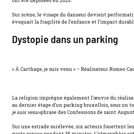
ont été déposées en 2025.
Sur scène, le visage du danseur devient performatif
évoquait la fragilité de l’enfance et l’impact durab
Dystopie dans un parking
« À Carthage, je suis venu » – Réalisateur Romeo Ca
La religion imprègne également l’œuvre du réalisat
au dernier étage d’un parking bruxellois, sous un to
je suis venu»
phrase des Confessions de saint August
Sur une estrade surélevée, six acteurs fouettent le
vaste espace pendant 35 minutes. L’atmosphère est