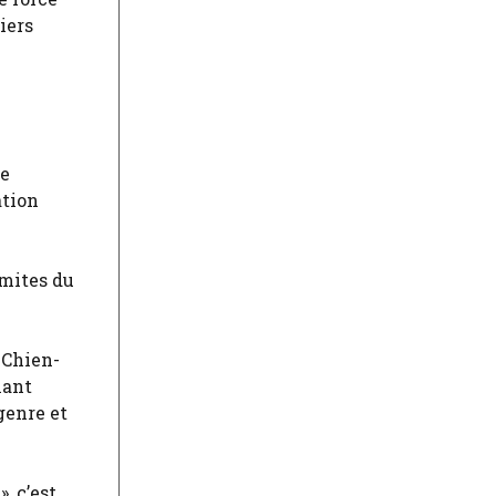
iers
le
ation
imites du
 Chien-
nant
genre et
, c’est