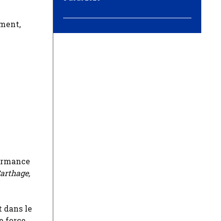
ement,
formance
arthage,
t dans le
e force