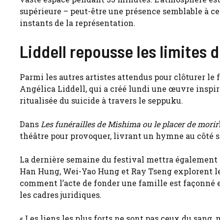
supérieure – peut-être une présence semblable à cel
instants de la représentation.
Liddell repousse les limites 
Parmi les autres artistes attendus pour clôturer le 
Angélica Liddell, qui a créé lundi une œuvre inspi
ritualisée du suicide à travers le seppuku.
Dans
Les funérailles de Mishima ou le placer de morir
théâtre pour provoquer, livrant un hymne au côté s
La dernière semaine du festival mettra également
Han Hung, Wei-Yao Hung et Ray Tseng explorent le
comment l’acte de fonder une famille est façonné et
les cadres juridiques.
« Les liens les plus forts ne sont pas ceux du sang, 