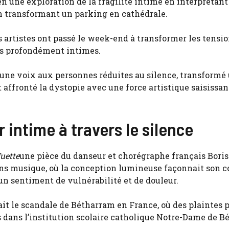
 une exploration de la fragilité intime en interprétant
en transformant un parking en cathédrale.
s artistes ont passé le week-end à transformer les tensi
es profondément intimes.
né une voix aux personnes réduites au silence, transformé
affronté la dystopie avec une force artistique saisissan
 intime à travers le silence
uette
une pièce du danseur et chorégraphe français Boris
sans musique, où la conception lumineuse façonnait son c
 un sentiment de vulnérabilité et de douleur.
ait le scandale de Bétharram en France, où des plaintes 
s dans l’institution scolaire catholique Notre-Dame de 