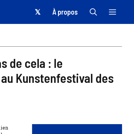
𝕏
À propos
 de cela : le
au Kunstenfestival des
lien