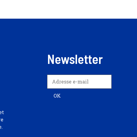
Newsletter
et
re
e.