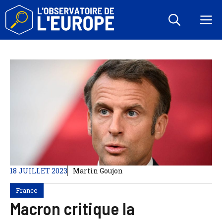
Aller
au
M
contenu
18 JUILLET 2023
Martin Goujon
France
Macron critique la