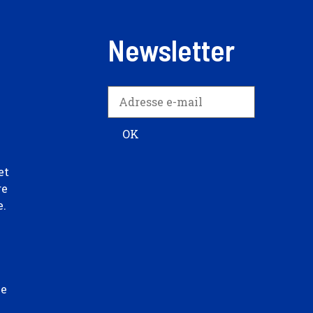
Newsletter
et
re
e.
ée