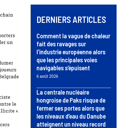
ochain
DERNIERS ARTICLES
Comment la vague de chaleur
porters
ler un
fait des ravages sur
l’industrie européenne alors
que les principales voies
llumer
navigables s’épuisent
 joueurs
 Belgrade
6 août 2026
La centrale nucléaire
ciste
hongroise de Paks risque de
ontre le
fermer ses portes alors que
licite ».
les niveaux d’eau du Danube
atteignent un niveau record
ncers