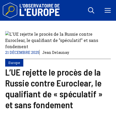
Aller
au
M
contenu
21 DÉCEMBRE 2025
Jean Delaunay
Europe
L’UE rejette le procès de la
Russie contre Euroclear, le
qualifiant de « spéculatif »
et sans fondement