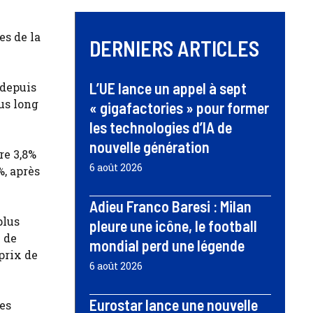
es de la
DERNIERS ARTICLES
L’UE lance un appel à sept
 depuis
us long
« gigafactories » pour former
les technologies d’IA de
nouvelle génération
re 3,8%
6 août 2026
%, après
Adieu Franco Baresi : Milan
plus
pleure une icône, le football
x de
mondial perd une légende
prix de
6 août 2026
Eurostar lance une nouvelle
ies