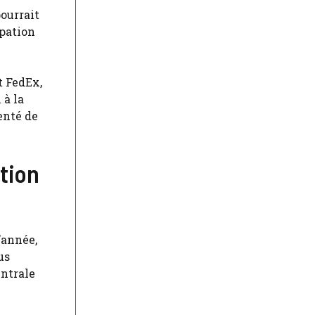
pourrait
upation
t FedEx,
 à la
enté de
tion
’année,
us
entrale