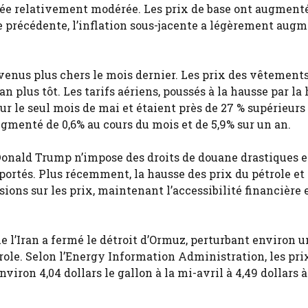
estée relativement modérée. Les prix de base ont augmenté
ée précédente, l’inflation sous-jacente a légèrement augm
enus plus chers le mois dernier. Les prix des vêtement
n plus tôt. Les tarifs aériens, poussés à la hausse par la
r le seul mois de mai et étaient près de 27 % supérieurs 
augmenté de 0,6% au cours du mois et de 5,9% sur un an.
 Donald Trump n’impose des droits de douane drastiques e
ortés. Plus récemment, la hausse des prix du pétrole et
sions sur les prix, maintenant l’accessibilité financière 
 l’Iran a fermé le détroit d’Ormuz, perturbant environ u
le. Selon l’Energy Information Administration, les pri
iron 4,04 dollars le gallon à la mi-avril à 4,49 dollars à