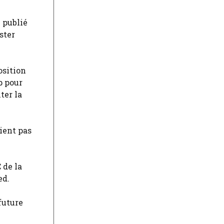
 publié
ster
osition
p pour
ter la
ient pas
 de la
ed.
future