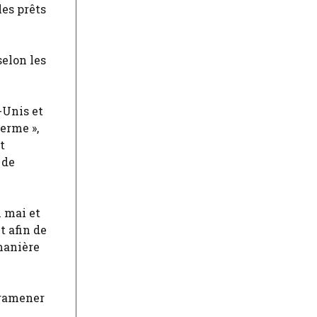
es prêts
selon les
-Unis et
terme »,
t
 de
n mai et
t afin de
manière
 ramener