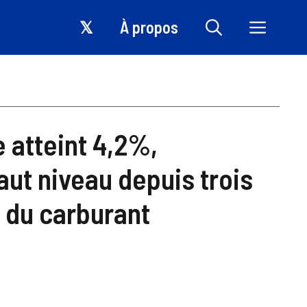
𝕏
À propos
e atteint 4,2%,
aut niveau depuis trois
x du carburant