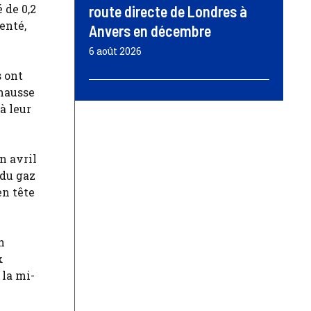
 de 0,2
route directe de Londres à
enté,
Anvers en décembre
6 août 2026
s ont
 hausse
à leur
n avril
 du gaz
en tête
n
x
 la mi-