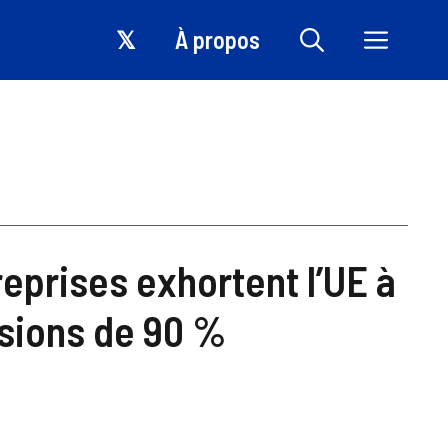
𝕏
À propos
eprises exhortent l’UE à
ssions de 90 %