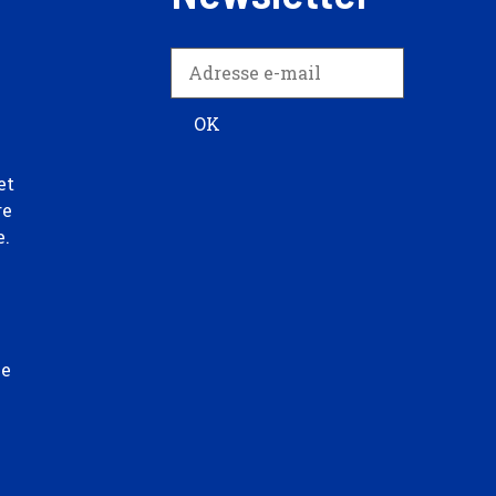
et
re
e.
ée