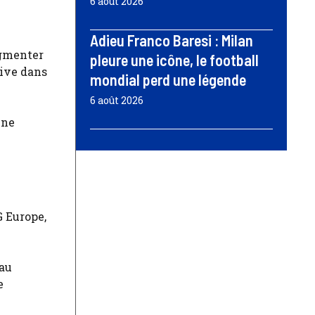
6 août 2026
Adieu Franco Baresi : Milan
ugmenter
pleure une icône, le football
tive dans
mondial perd une légende
6 août 2026
une
G Europe,
 au
e