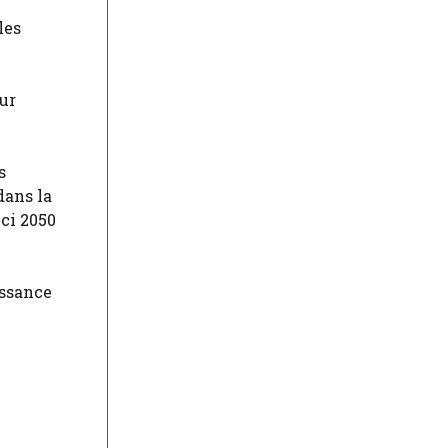
les
ur
s
dans la
ci 2050
issance