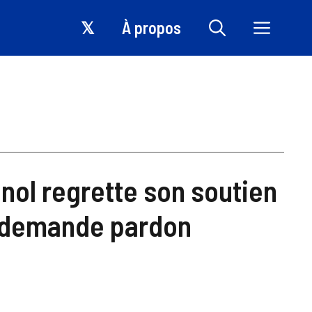
𝕏
À propos
nol regrette son soutien
t demande pardon