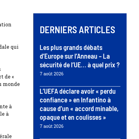
ation
DERNIERS ARTICLES
Les plus grands débats
dale qui
d’Europe sur l’Anneau – La
sécurité de l’UE… à quel prix ?
s
7 août 2026
t de «
 du monde
L’UEFA déclare avoir « perdu
confiance » en Infantino à
nte à
cause d’un « accord minable,
le à
opaque et en coulisses »
7 août 2026
érale