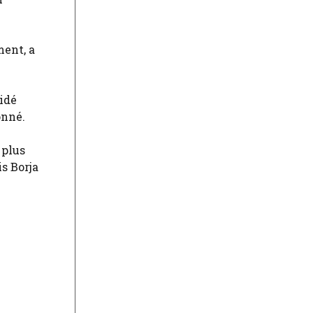
ment, a
cidé
onné.
 plus
s Borja