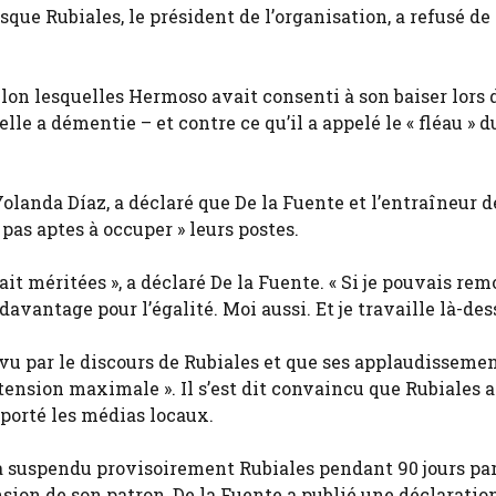
sque Rubiales, le président de l’organisation, a refusé de
elon lesquelles Hermoso avait consenti à son baiser lors 
le a démentie – et contre ce qu’il a appelé le « fléau » d
landa Díaz, a déclaré que De la Fuente et l’entraîneur d
pas aptes à occuper » leurs postes.
 fait méritées », a déclaré De la Fuente. « Si je pouvais rem
davantage pour l’égalité. Moi aussi. Et je travaille là-des
urvu par le discours de Rubiales et que ses applaudisseme
 tension maximale ». Il s’est dit convaincu que Rubiales a
porté les médias locaux.
 a suspendu provisoirement Rubiales pendant 90 jours par
sion de son patron, De la Fuente a publié une déclaratio