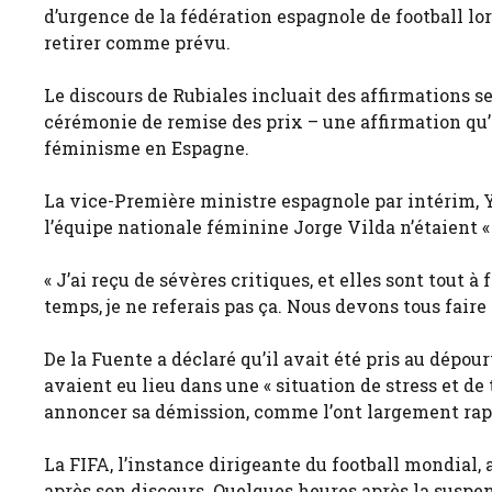
d’urgence de la fédération espagnole de football lor
retirer comme prévu.
Le discours de Rubiales incluait des affirmations s
cérémonie de remise des prix – une affirmation qu’el
féminisme en Espagne.
La vice-Première ministre espagnole par intérim, Yo
l’équipe nationale féminine Jorge Vilda n’étaient « 
« J’ai reçu de sévères critiques, et elles sont tout à
temps, je ne referais pas ça. Nous devons tous faire 
De la Fuente a déclaré qu’il avait été pris au dépo
avaient eu lieu dans une « situation de stress et de
annoncer sa démission, comme l’ont largement rap
La FIFA, l’instance dirigeante du football mondial,
après son discours. Quelques heures après la suspen