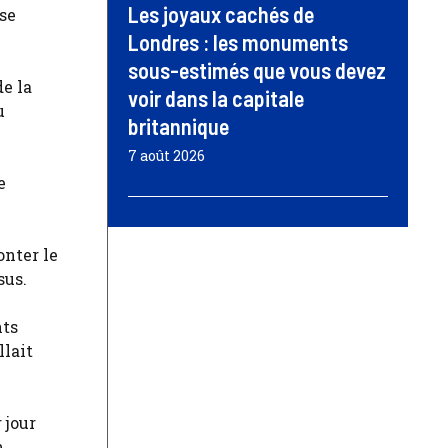
Les joyaux cachés de
 se
Londres : les monuments
sous-estimés que vous devez
de la
voir dans la capitale
u
britannique
7 août 2026
e
onter le
sus.
nts
llait
 jour
n