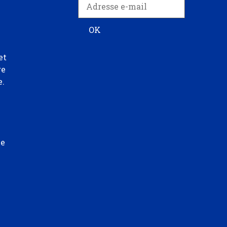
et
re
e.
ée