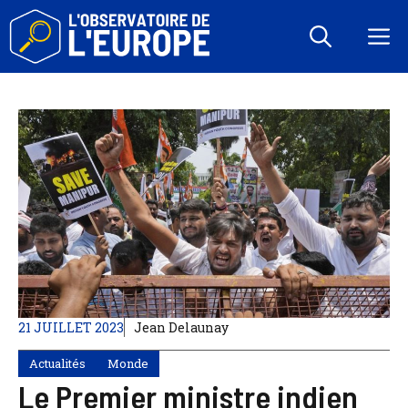
Aller
au
M
contenu
21 JUILLET 2023
Jean Delaunay
Actualités
Monde
Le Premier ministre indien