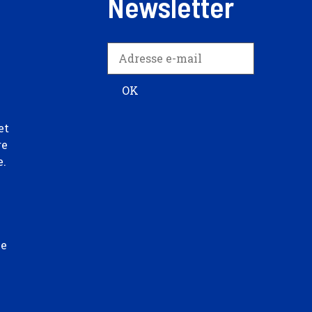
Newsletter
et
re
e.
ée