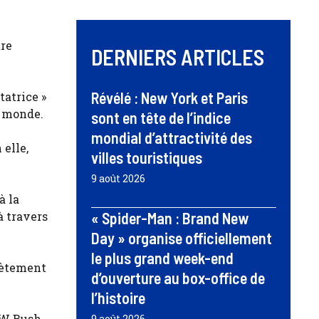
tre
DERNIERS ARTICLES
Révélé : New York et Paris
tatrice »
u monde.
sont en tête de l’indice
mondial d’attractivité des
elle,
villes touristiques
9 août 2026
à la
à travers
« Spider-Man : Brand New
Day » organise officiellement
le plus grand week-end
lètement
d’ouverture au box-office de
l’histoire
e W Bush
9 août 2026