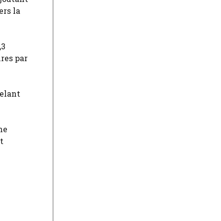
ers la
,3
res par
pelant
me
t