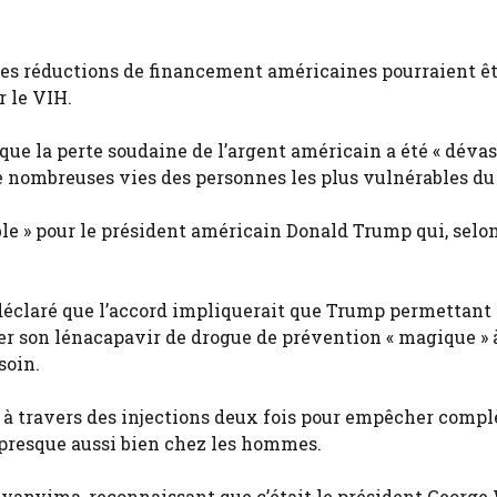
les réductions de financement américaines pourraient ê
r le VIH.
ue la perte soudaine de l’argent américain a été « dévas
 de nombreuses vies des personnes les plus vulnérables d
e » pour le président américain Donald Trump qui, selon 
déclaré que l’accord impliquerait que Trump permettant 
ier son lénacapavir de drogue de prévention « magique » 
soin.
à travers des injections deux fois pour empêcher comp
e presque aussi bien chez les hommes.
 Byanyima, reconnaissant que c’était le président Georg