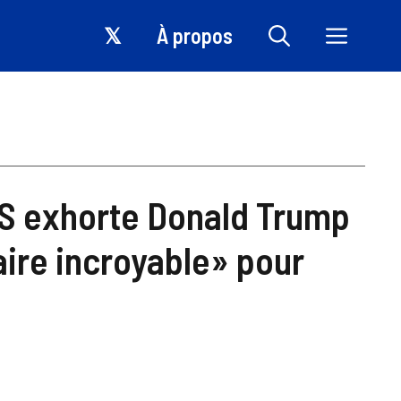
𝕏
À propos
DS exhorte Donald Trump
aire incroyable» pour