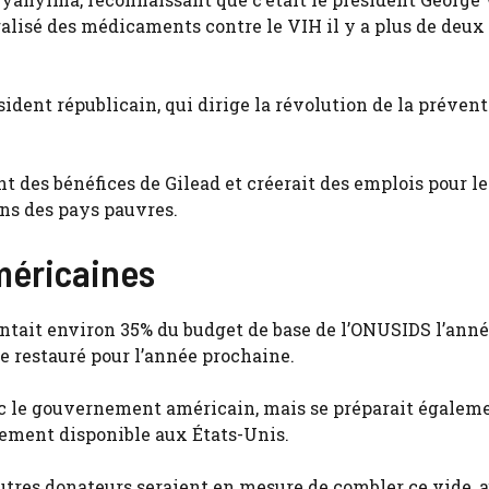
lisé des médicaments contre le VIH il y a plus de deux
ésident républicain, qui dirige la révolution de la préven
t des bénéfices de Gilead et créerait des emplois pour le
ns des pays pauvres.
méricaines
ntait environ 35% du budget de base de l’ONUSIDS l’ann
tre restauré pour l’année prochaine.
vec le gouvernement américain, mais se préparait égalem
ncement disponible aux États-Unis.
autres donateurs seraient en mesure de combler ce vide, 