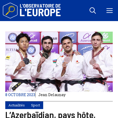
Aller
au
M
contenu
8 OCTOBRE 2023
Jean Delaunay
Actualités
Sport
L’Azerbaïdjan, pays hôte,