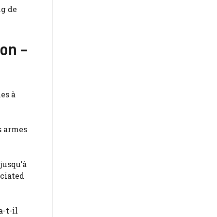
ng de
on –
es à
es armes
jusqu’à
ociated
-t-il