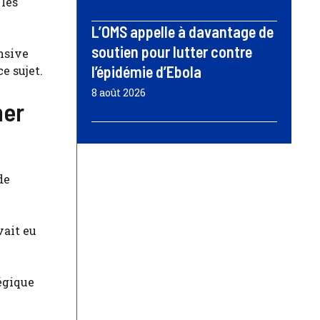
 les
L’OMS appelle à davantage de
soutien pour lutter contre
nsive
l’épidémie d’Ebola
e sujet.
8 août 2026
mer
de
vait eu
égique