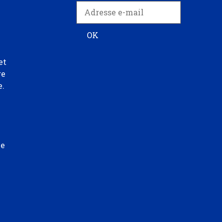
et
re
e.
ée