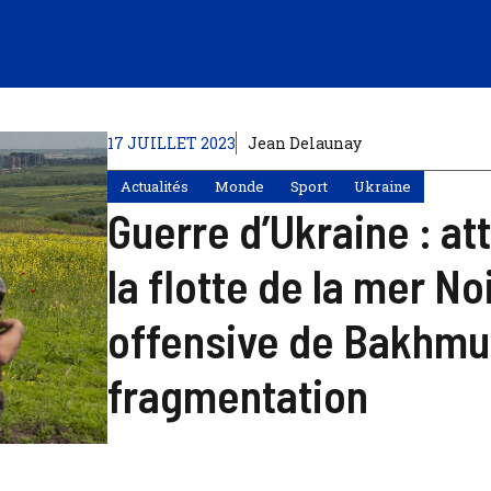
17 JUILLET 2023
Jean Delaunay
Actualités
Monde
Sport
Ukraine
Guerre d’Ukraine : a
la flotte de la mer No
offensive de Bakhmu
fragmentation