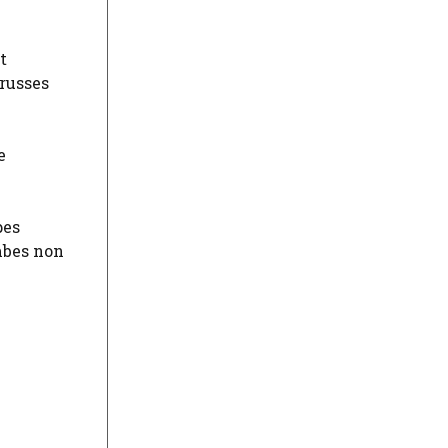
t
russes
e
pes
mbes non