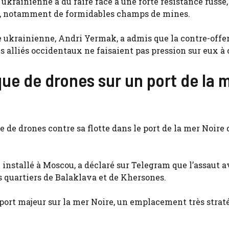
ukrainienne a dû faire face à une forte résistance russe,
es, notamment de formidables champs de mines.
le ukrainienne, Andri Yermak, a admis que la contre-offe
s alliés occidentaux ne faisaient pas pression sur eux à c
ue de drones sur un port de la 
 de drones contre sa flotte dans le port de la mer Noire 
nstallé à Moscou, a déclaré sur Telegram que l’assaut a
es quartiers de Balaklava et de Khersones.
 port majeur sur la mer Noire, un emplacement très strat