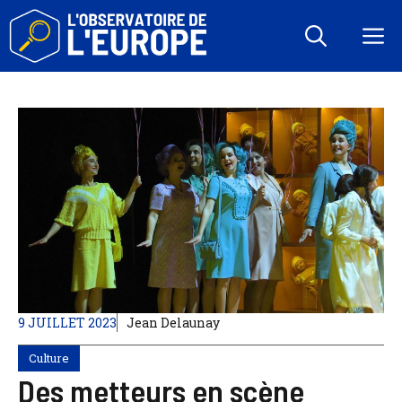
Aller
au
M
contenu
9 JUILLET 2023
Jean Delaunay
Culture
Des metteurs en scène