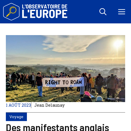
Aller
au
M
contenu
1 AOÛT 2023
Jean Delaunay
Voyage
Des manifestants anglais