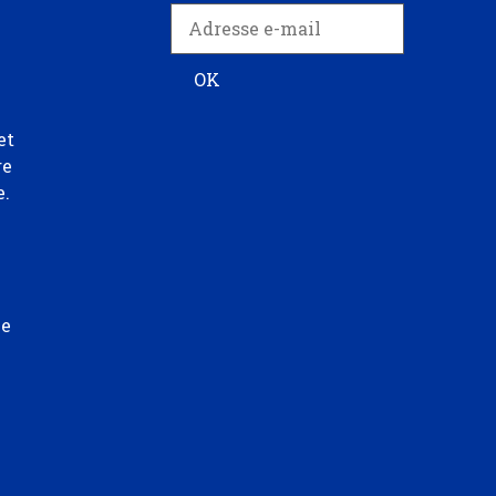
et
re
e.
ée