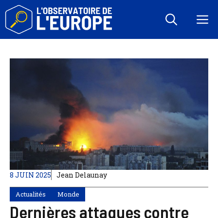
Aller
au
M
contenu
8 JUIN 2025
Jean Delaunay
Actualités
Monde
Dernières attaques contre