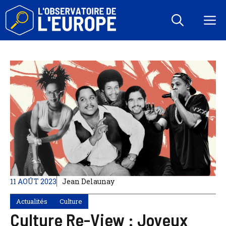
Aller
au
M
contenu
11 AOÛT 2023
Jean Delaunay
Actualités
Culture
Culture Re-View : Joyeux