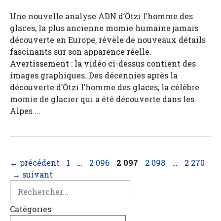
Une nouvelle analyse ADN d’Ötzi l’homme des
glaces, la plus ancienne momie humaine jamais
découverte en Europe, révèle de nouveaux détails
fascinants sur son apparence réelle.
Avertissement : la vidéo ci-dessus contient des
images graphiques. Des décennies après la
découverte d’Ötzi l’homme des glaces, la célèbre
momie de glacier qui a été découverte dans les
Alpes ...
Page
Page
Page
Page
Page
←
précédent
1
…
2 096
2 097
2 098
…
2 270
→
suivant
Search
Catégories