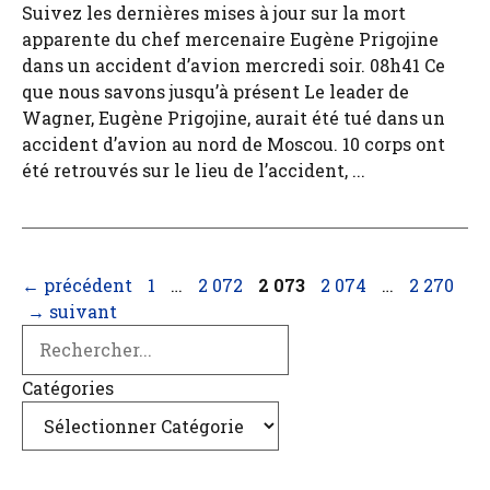
Suivez les dernières mises à jour sur la mort
apparente du chef mercenaire Eugène Prigojine
dans un accident d’avion mercredi soir. 08h41 Ce
que nous savons jusqu’à présent Le leader de
Wagner, Eugène Prigojine, aurait été tué dans un
accident d’avion au nord de Moscou. 10 corps ont
été retrouvés sur le lieu de l’accident, ...
Page
Page
Page
Page
Page
←
précédent
1
…
2 072
2 073
2 074
…
2 270
→
suivant
Search
Catégories