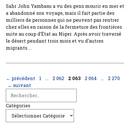
Sahr John Yambasu a vu des gens mourir en mer et
a abandonné son voyage, mais il fait partie des
milliers de personnes qui ne peuvent pas rentrer
chez elles en raison de la fermeture des frontières
suite au coup d’État au Niger. Après avoir traversé
le désert pendant trois mois et vu d’autres
migrants ...
Page
Page
Page
Page
Page
←
précédent
1
…
2 062
2 063
2 064
…
2 270
→
suivant
Search
Catégories