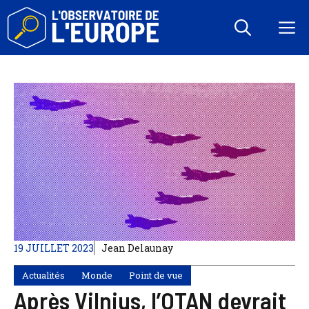
Aller
au
M
contenu
19 JUILLET 2023
Jean Delaunay
Actualités
Monde
Point de vue
Après Vilnius, l’OTAN devrait