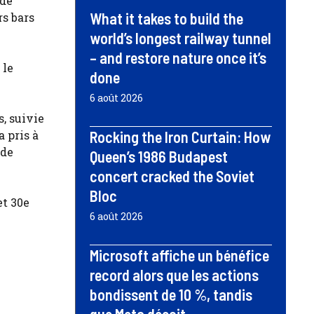
 de
What it takes to build the
rs bars
world’s longest railway tunnel
– and restore nature once it’s
 le
done
6 août 2026
, suivie
a pris à
Rocking the Iron Curtain: How
 de
Queen’s 1986 Budapest
concert cracked the Soviet
Bloc
et 30e
6 août 2026
Microsoft affiche un bénéfice
record alors que les actions
bondissent de 10 %, tandis