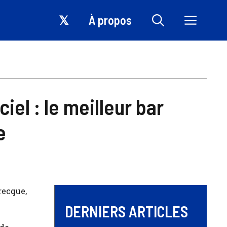
𝕏
À propos
ciel : le meilleur bar
e
recque,
DERNIERS ARTICLES