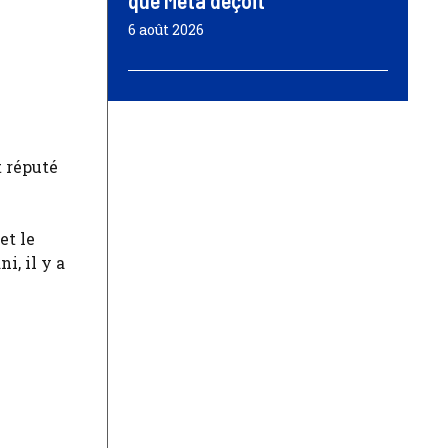
que Meta déçoit
6 août 2026
t réputé
et le
i, il y a