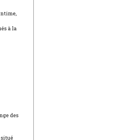
intime,
és à la
ange des
 situé