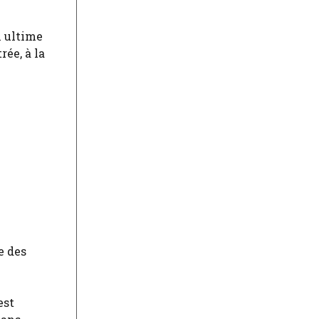
l ultime
rée, à la
e des
est