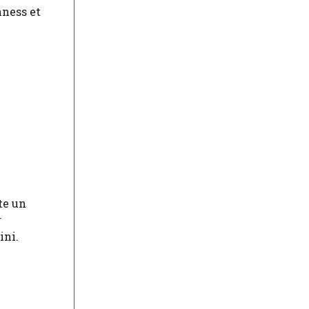
nness et
te un
r
ini.