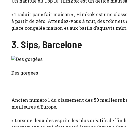
Un habitué du Top 10, Himkok est un délice maussa
« Traduit par » fait maison « , Himkok est une clas
à partir de zéro. Attendez-vous à tout, des robinets
glace congelée maison et aux barils d’aquavit mûr
3. Sips, Barcelone
Des gorgées
Ancien numéro 1 du classement des 50 meilleurs ba
meilleures d’Europe.
« Lorsque deux des esprits les plus créatifs de l’ind