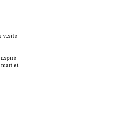
e visite
inspiré
 mari et