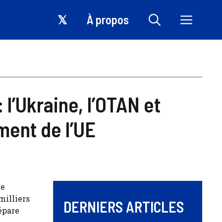
𝕏
À propos
 l’Ukraine, l’OTAN et
ement de l’UE
ne
milliers
DERNIERS ARTICLES
épare