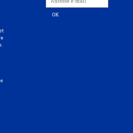
et
re
e.
ée