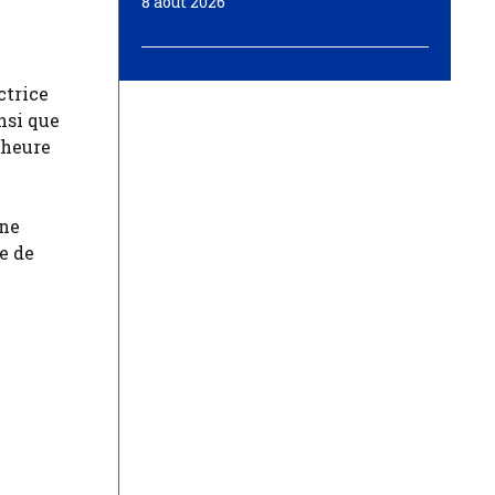
8 août 2026
ctrice
insi que
 heure
une
e de