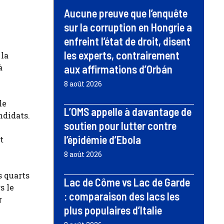
Aucune preuve que l’enquête
sur la corruption en Hongrie a
enfreint l’état de droit, disent
les experts, contrairement
 la
à
aux affirmations d’Orbán
8 août 2026
le
L’OMS appelle à davantage de
ndidats.
soutien pour lutter contre
l’épidémie d’Ebola
t
8 août 2026
s quarts
Lac de Côme vs Lac de Garde
s le
: comparaison des lacs les
r
plus populaires d’Italie