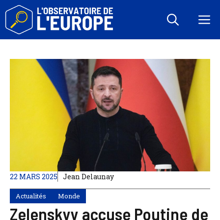
Aller
au
M
contenu
22 MARS 2025
Jean Delaunay
Actualités
Monde
Zelenskyy accuse Poutine de