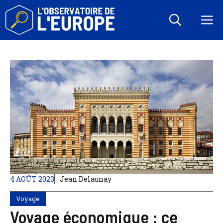
Aller
au
M
contenu
4 AOÛT 2023
Jean Delaunay
Voyage
Voyage économique : ce