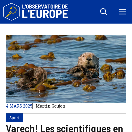
Aller
au
M
contenu
4 MARS 2025
Martin Goujon
Sport
Varech! Les scientifiques en