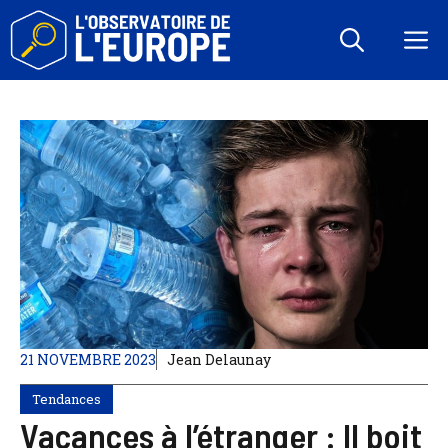
Aller
au
M
contenu
21 NOVEMBRE 2023
Jean Delaunay
Tendances
Vacances à l’étranger : Il boit