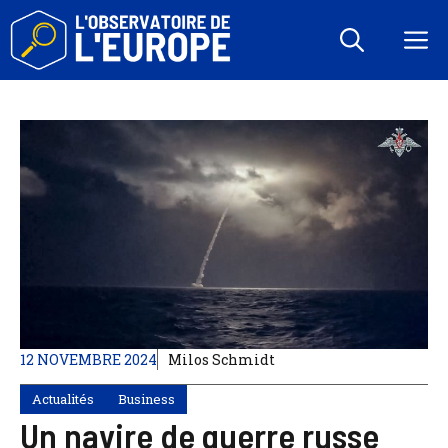
Aller
au
M
contenu
12 NOVEMBRE 2024
Milos Schmidt
Actualités
Business
Un navire de guerre russe