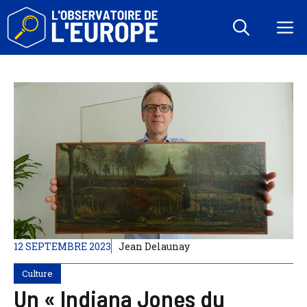
Aller
au
M
contenu
12 SEPTEMBRE 2023
Jean Delaunay
Culture
Un « Indiana Jones du