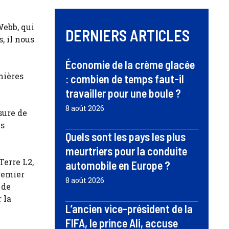
Webb, qui
DERNIERS ARTICLES
, il nous
Économie de la crème glacée
mières
: combien de temps faut-il
travailler pour une boule ?
8 août 2026
sure de
es
Quels sont les pays les plus
meurtriers pour la conduite
Terre L2,
automobile en Europe ?
premier
8 août 2026
 de
 la
L’ancien vice-président de la
FIFA, le prince Ali, accuse