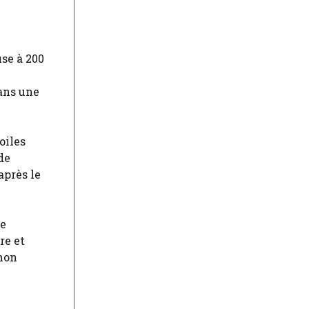
se à 200
dans une
oiles
de
après le
de
re et
 non