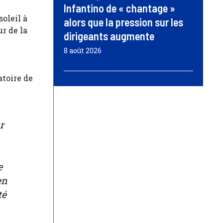
Infantino de « chantage »
soleil à
alors que la pression sur les
ur de la
dirigeants augmente
8 août 2026
atoire de
r
e
en
té