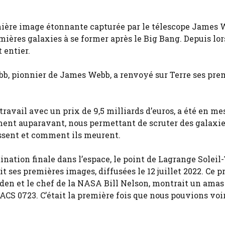
emière image étonnante capturée par le télescope James 
res galaxies à se former après le Big Bang. Depuis lors
 entier.
b, pionnier de James Webb, a renvoyé sur Terre ses pre
 travail avec un prix de 9,5 milliards d’euros, a été en me
ent auparavant, nous permettant de scruter des galaxi
issent et comment ils meurent.
stination finale dans l’espace, le point de Lagrange Soleil-
it ses premières images, diffusées le 12 juillet 2022. Ce 
iden et le chef de la NASA Bill Nelson, montrait un amas
CS 0723. C’était la première fois que nous pouvions voir